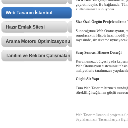
gayretindeyiz. Bu bağlamda, Tüm p
kullanımınıza sunuyoruz.
Web Tasarım İstanbul
Size Özel Özgün Projelendirme
Hazır Emlak Sitesi
Sunacağımız Web Otomasyonu, tama
sunulacaktır. Hiçbir hazır modül 
sayesinde, siz sisteme uymayacaks
Arama Motoru Optimizasyonu
Satış Sonrası Hizmet Desteği
Tanıtım ve Reklam Çalışmaları
Kurumumuz, bütçesi yada kapsamı 
Web Otomasyon sisteminiz tahsis e
maliyetlerle tarafımızca yapılacak
Güçlü Alt Yapı
Tüm Web Tasarım hizmeti sunduğum
sürekliliği sağlanan güçlü sunucu
Web Tasarım İstanbul projemiz il
Sayfalarınızın Tasarımlarıyla ilgil