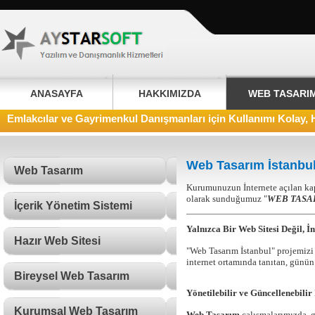
ANASAYFA
HAKKIMIZDA
WEB TASARI
Emlakcılar ve Gayrimenkul Danışmanları için Kullanımı Kolay, 
Web Tasarım İstanbu
Web Tasarım
Kurumunuzun İnternete açılan kap
olarak sunduğumuz "
WEB TASA
İçerik Yönetim Sistemi
Yalnızca Bir Web Sitesi Değil, İ
Hazır Web Sitesi
"Web Tasarım İstanbul" projemizi 
internet ortamında tanıtan, günün 
Bireysel Web Tasarım
Yönetilebilir ve Güncellenebilir 
Kurumsal Web Tasarım
Web Tasarım
çalışmalarımızda, g